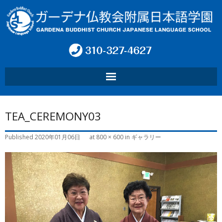
ホーム
TEA_CEREMONY03
学園について
Published
2020年01月06日
at
800 × 600
in
ギャラリー
プログラム
お問い合わせ
お知らせ
Language: