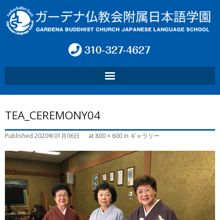
ホーム
TEA_CEREMONY04
学園について
Published
2020年01月06日
at
800 × 600
in
ギャラリー
プログラム
お問い合わせ
お知らせ
Language: