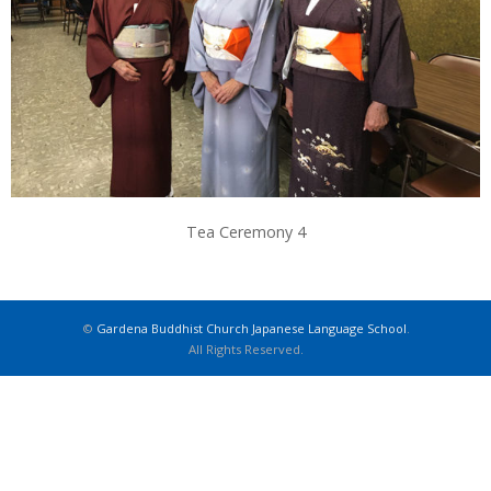
Tea Ceremony 4
©
Gardena Buddhist Church Japanese Language School
.
All Rights Reserved.